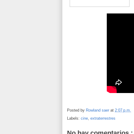
Posted by
Rowland saer
at
2:07 p.m.
Labels:
cine
,
extraterrestres
No hay comentarios.: