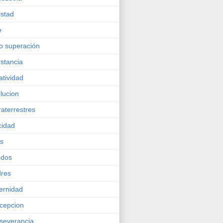
stad
e
o superación
stancia
atividad
lucion
raterrestres
icidad
os
edos
res
ernidad
cepcion
severancia