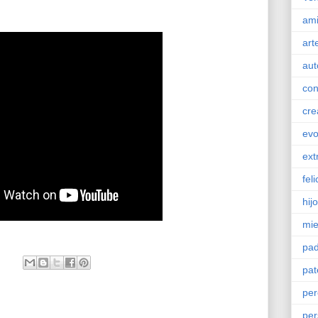
ami
art
aut
con
cre
evo
ext
fel
hij
mi
pad
pat
per
per