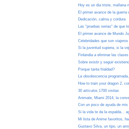
Hoy es un dia triste, mañana n
El primer avance de la guerra d
Dedicación, calma y cordura
Las "pruebas serias" de que los
El primer avance de Mundo Jurá
Celebridades que son viajeros 
Si la juventud supiera, si la ve
Finlandia a eliminar las clase
Sobre existir y seguir existie
Porque tanta frialdad?
La obsolescencia programada, 
How to train your dragon 2, co
30 artículos 1700 visitas
Animate, Miami 2014, la conv
Con un poco de ayuda de mis 
Si la vida te da la espalda... ag
Mi lista de Anime favoritos, h
Gustavo Silva, un tipo, un amig