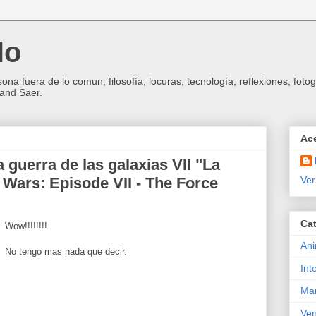
lo
na fuera de lo comun, filosofía, locuras, tecnología, reflexiones, foto
and Saer.
Ace
 guerra de las galaxias VII "La
r Wars: Episode VII - The Force
Ver
Ca
Wow!!!!!!!!
An
No tengo mas nada que decir.
Int
Ma
Ven